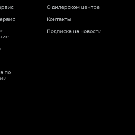
ервис
О дилерском центре
сервис
Контакты
ое
Подписка на новости
ние
ы
а по
ции