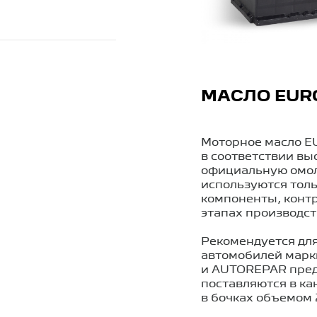
МАСЛО EUR
Моторное масло E
в соответствии вы
официальную омол
используются тол
компоненты, контр
этапах производства
Рекомендуется дл
автомобилей марк
и AUTOREPAR предс
поставляются в кан
в бочках объемом 