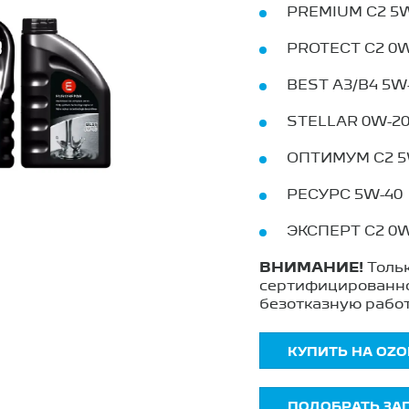
PREMIUM C2 5
PROTECT C2 0
BEST A3/B4 5W
STELLAR 0W-2
ОПТИМУМ C2 5
РЕСУРС 5W-40
ЭКСПЕРТ C2 0
ВНИМАНИЕ!
Тольк
сертифицированно
безотказную работ
КУПИТЬ НА OZO
ПОДОБРАТЬ ЗА