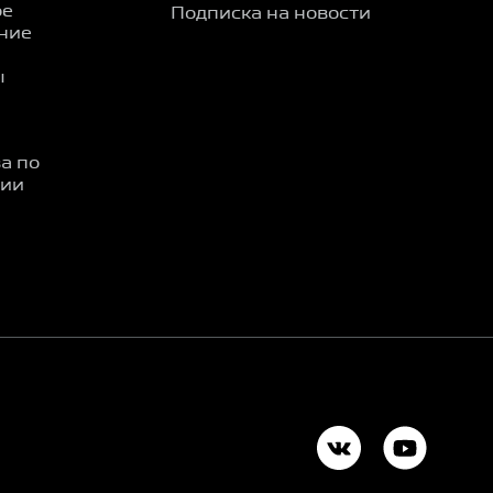
ое
Подписка на новости
ние
ы
а по
ции