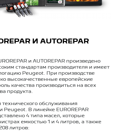
OREPAR И AUTOREPAR
UROREPAR и AUTOREPAR ​​произведено
соким стандартам производителя и имеет
огацию Peugeot. При производстве
ько высокачественные европейские
оль качества производиться на всех
 продукта.​​​
я технического обслуживания
и Peugeot. В линейке EUROREPAR
тавлено 4 типа масел, которые
истрах емкостью 1 и 4 литров, а также
208 литров: