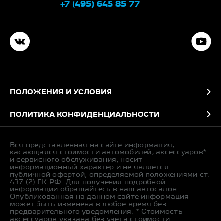
+7 (495) 645 85 77
ПОЛОЖЕНИЯ И УСЛОВИЯ
ПОЛИТИКА КОНФИДЕНЦИАЛЬНОСТИ
Вся представленная на сайте информация,
касающаяся стоимости автомобилей, аксессуаров*
и сервисного обслуживания, носит
информационный характер и не является
публичной офертой, определяемой положениями ст.
437 (2) ГК РФ. Для получения подробной
информации обращайтесь в наш автосалон.
Опубликованная на данном сайте информация
может быть изменена в любое время без
предварительного уведомления. * Стоимость
аксессуаров указана без учета стоимости