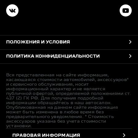
ПОЛОЖЕНИЯ И УСЛОВИЯ
ПОЛИТИКА КОНФИДЕНЦИАЛЬНОСТИ
Вся представленная на сайте информация,
касающаяся стоимости автомобилей, аксессуаров*
и сервисного обслуживания, носит
информационный характер и не является
публичной офертой, определяемой положениями ст.
437 (2) ГК РФ. Для получения подробной
информации обращайтесь в наш автосалон.
Опубликованная на данном сайте информация
может быть изменена в любое время без
предварительного уведомления. * Стоимость
аксессуаров указана без учета стоимости
установки.
ПРАВОВАЯ ИНФОРМАЦИЯ