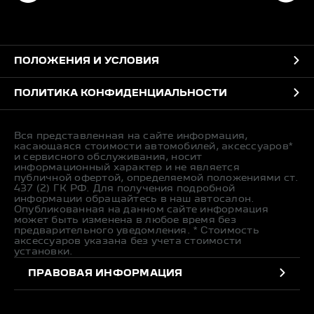
ПОЛОЖЕНИЯ И УСЛОВИЯ
ПОЛИТИКА КОНФИДЕНЦИАЛЬНОСТИ
Вся представленная на сайте информация,
касающаяся стоимости автомобилей, аксессуаров*
и сервисного обслуживания, носит
информационный характер и не является
публичной офертой, определяемой положениями ст.
437 (2) ГК РФ. Для получения подробной
информации обращайтесь в наш автосалон.
Опубликованная на данном сайте информация
может быть изменена в любое время без
предварительного уведомления. * Стоимость
аксессуаров указана без учета стоимости
установки.
ПРАВОВАЯ ИНФОРМАЦИЯ