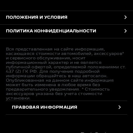
ПОЛОЖЕНИЯ И УСЛОВИЯ
ПОЛИТИКА КОНФИДЕНЦИАЛЬНОСТИ
Вся представленная на сайте информация,
касающаяся стоимости автомобилей, аксессуаров*
и сервисного обслуживания, носит
информационный характер и не является
публичной офертой, определяемой положениями ст.
437 (2) ГК РФ. Для получения подробной
информации обращайтесь в наш автосалон.
Опубликованная на данном сайте информация
может быть изменена в любое время без
предварительного уведомления. * Стоимость
аксессуаров указана без учета стоимости
установки.
ПРАВОВАЯ ИНФОРМАЦИЯ