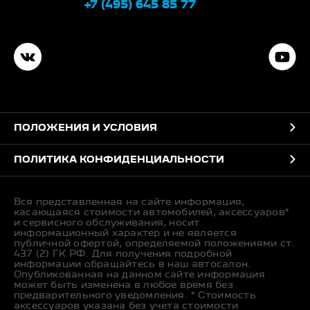
+7 (495) 645 85 77
ПОЛОЖЕНИЯ И УСЛОВИЯ
ПОЛИТИКА КОНФИДЕНЦИАЛЬНОСТИ
Вся представленная на сайте информация,
касающаяся стоимости автомобилей, аксессуаров*
и сервисного обслуживания, носит
информационный характер и не является
публичной офертой, определяемой положениями ст.
437 (2) ГК РФ. Для получения подробной
информации обращайтесь в наш автосалон.
Опубликованная на данном сайте информация
может быть изменена в любое время без
предварительного уведомления. * Стоимость
аксессуаров указана без учета стоимости