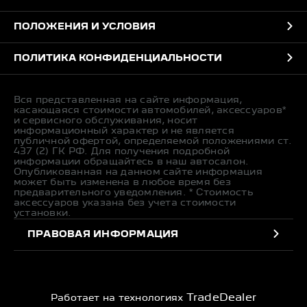
ПОЛОЖЕНИЯ И УСЛОВИЯ
ПОЛИТИКА КОНФИДЕНЦИАЛЬНОСТИ
Вся представленная на сайте информация,
касающаяся стоимости автомобилей, аксессуаров*
и сервисного обслуживания, носит
информационный характер и не является
публичной офертой, определяемой положениями ст.
437 (2) ГК РФ. Для получения подробной
информации обращайтесь в наш автосалон.
Опубликованная на данном сайте информация
может быть изменена в любое время без
предварительного уведомления. * Стоимость
аксессуаров указана без учета стоимости
установки.
ПРАВОВАЯ ИНФОРМАЦИЯ
TradeDealer
Работает на технологиях