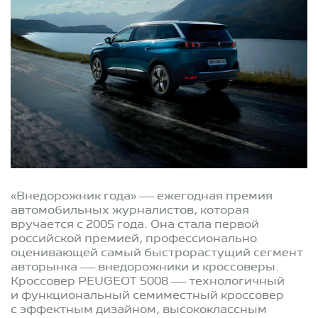
«Внедорожник года» — ежегодная премия
автомобильных журналистов, которая
вручается с 2005 года. Она стала первой
российской премией, профессионально
оценивающей самый быстрорастущий сегмент
авторынка — внедорожники и кроссоверы.
Кроссовер PEUGEOT 5008 — технологичный
и функциональный семиместный кроссовер
с эффектным дизайном, высококлассным