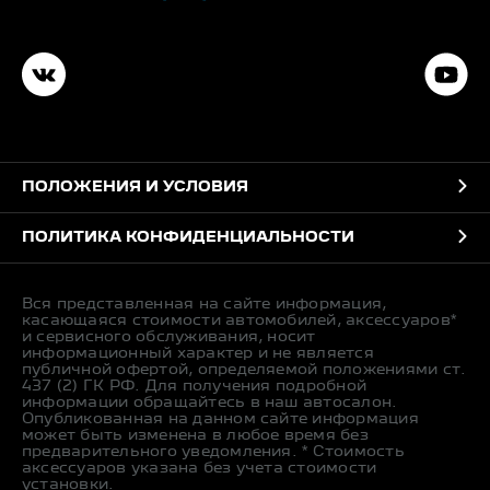
ПОЛОЖЕНИЯ И УСЛОВИЯ
ПОЛИТИКА КОНФИДЕНЦИАЛЬНОСТИ
Вся представленная на сайте информация,
касающаяся стоимости автомобилей, аксессуаров*
и сервисного обслуживания, носит
информационный характер и не является
публичной офертой, определяемой положениями ст.
437 (2) ГК РФ. Для получения подробной
информации обращайтесь в наш автосалон.
Опубликованная на данном сайте информация
может быть изменена в любое время без
предварительного уведомления. * Стоимость
аксессуаров указана без учета стоимости
установки.