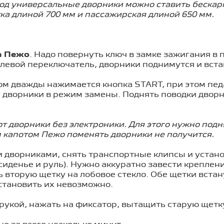
од универсальные дворники можно ставить бескар
а длиной 700 мм и пассажирская длиной 650 мм.
а Пежо
. Надо повернуть ключ в замке зажигания в
улевой переключатель, дворники поднимутся и вст
м дважды нажимается кнопка START, при этом пед
дворники в режим замены. Поднять поводки дворни
 дворники без электроники. Для этого нужно подня
 капотом Пежо поменять дворники не получится.
и дворниками, снять транспортные клипсы и устано
сиденье и руль). Нужно аккуратно завести креплен
ь вторую щетку на лобовое стекло. Обе щетки вста
становить их невозможно.
рукой, нажать на фиксатор, вытащить старую щетк